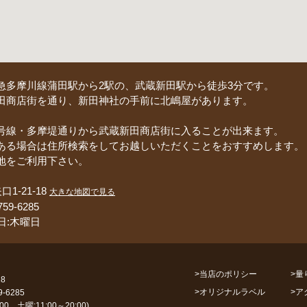
急多摩川線蒲田駅から2駅の、武蔵新田駅から徒歩3分です。
田商店街を通り、新田神社の手前に北嶋屋があります。
号線・多摩堤通りから武蔵新田商店街に入ることが出来ます。
ある場合は住所検索をしてお越しいただくことをおすすめします。
地をご利用下さい。
1-21-18
大きな地図で見る
759-6285
日:木曜日
>
当店のポリシー
>
量
8
>
オリジナルラベル
>
ア
9-6285
:00、土曜:11:00～20:00)